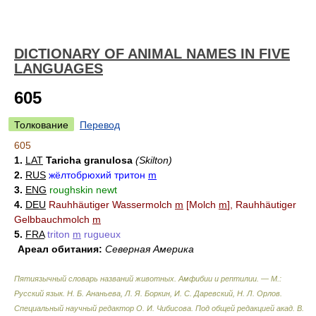
DICTIONARY OF ANIMAL NAMES IN FIVE
LANGUAGES
605
Толкование
Перевод
605
1.
LAT
Taricha granulosa
(Skilton)
2.
RUS
жёлтобрюхий тритон
m
3.
ENG
roughskin newt
4.
DEU
Rauhhäutiger Wassermolch
m
[Molch
m
], Rauhhäutiger
Gelbbauchmolch
m
5.
FRA
triton
m
rugueux
Ареал обитания:
Северная Америка
Пятиязычный словарь названий животных. Амфибии и рептилии. — М.:
Русский язык
.
Н. Б. Ананьева, Л. Я. Боркин, И. С. Даревский, Н. Л. Орлов.
Специальный научный редактор О. И. Чибисова. Под общей редакцией акад. В.