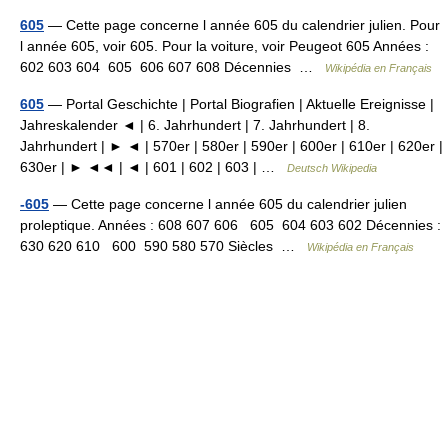
605
— Cette page concerne l année 605 du calendrier julien. Pour
l année 605, voir 605. Pour la voiture, voir Peugeot 605 Années :
602 603 604 605 606 607 608 Décennies …
Wikipédia en Français
605
— Portal Geschichte | Portal Biografien | Aktuelle Ereignisse |
Jahreskalender ◄ | 6. Jahrhundert | 7. Jahrhundert | 8.
Jahrhundert | ► ◄ | 570er | 580er | 590er | 600er | 610er | 620er |
630er | ► ◄◄ | ◄ | 601 | 602 | 603 | …
Deutsch Wikipedia
-605
— Cette page concerne l année 605 du calendrier julien
proleptique. Années : 608 607 606 605 604 603 602 Décennies :
630 620 610 600 590 580 570 Siècles …
Wikipédia en Français