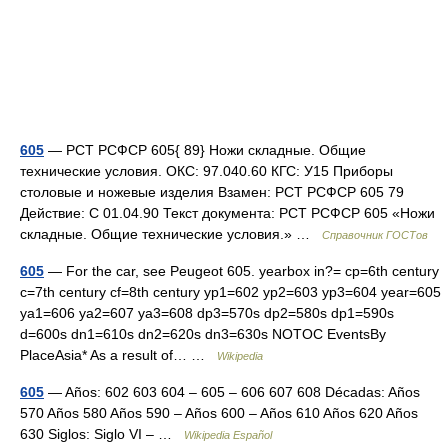
605
— РСТ РСФСР 605{ 89} Ножи складные. Общие
технические условия. ОКС: 97.040.60 КГС: У15 Приборы
столовые и ножевые изделия Взамен: РСТ РСФСР 605 79
Действие: С 01.04.90 Текст документа: РСТ РСФСР 605 «Ножи
складные. Общие технические условия.» …
Справочник ГОСТов
605
— For the car, see Peugeot 605. yearbox in?= cp=6th century
c=7th century cf=8th century yp1=602 yp2=603 yp3=604 year=605
ya1=606 ya2=607 ya3=608 dp3=570s dp2=580s dp1=590s
d=600s dn1=610s dn2=620s dn3=630s NOTOC EventsBy
PlaceAsia* As a result of… …
Wikipedia
605
— Años: 602 603 604 – 605 – 606 607 608 Décadas: Años
570 Años 580 Años 590 – Años 600 – Años 610 Años 620 Años
630 Siglos: Siglo VI – …
Wikipedia Español