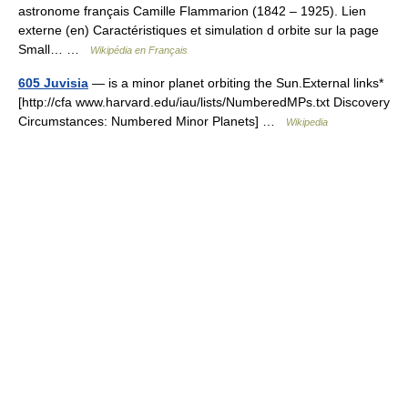
astronome français Camille Flammarion (1842 – 1925). Lien
externe (en) Caractéristiques et simulation d orbite sur la page
Small… …
Wikipédia en Français
605 Juvisia
— is a minor planet orbiting the Sun.External links*
[http://cfa www.harvard.edu/iau/lists/NumberedMPs.txt Discovery
Circumstances: Numbered Minor Planets] …
Wikipedia