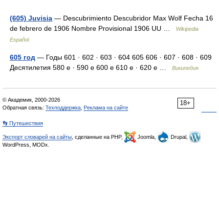
(605) Juvisia
— Descubrimiento Descubridor Max Wolf Fecha 16
de febrero de 1906 Nombre Provisional 1906 UU …
Wikipedia
Español
605 год
— Годы 601 · 602 · 603 · 604 605 606 · 607 · 608 · 609
Десятилетия 580 е · 590 е 600 е 610 е · 620 е …
Википедия
© Академик, 2000-2026
18+
Обратная связь:
Техподдержка
,
Реклама на сайте
👣 Путешествия
Экспорт словарей на сайты
, сделанные на PHP,
Joomla,
Drupal,
WordPress, MODx.