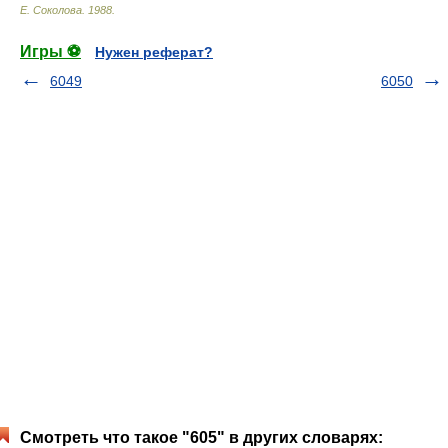
Е. Соколова
.
1988
.
Игры ⚽
Нужен реферат?
6049
6050
Смотреть что такое "605" в других словарях: